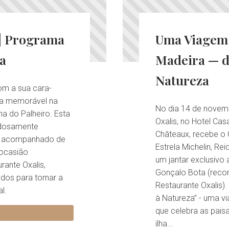
 | Programa
Uma Viagem 
a
Madeira — d
Natureza
com a sua cara-
ia memorável na
No dia 14 de novem
ha do Palheiro. Esta
Oxalis, no Hotel Cas
dadosamente
Châteaux, recebe o
s, acompanhado de
Estrela Michelin, Re
 ocasião
um jantar exclusivo
rante Oxalis,
Gonçalo Bota (recom
os para tornar a
Restaurante Oxalis)
l.
à Natureza” - uma 
que celebra as pais
ilha...