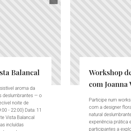
sta Balancal
Workshop de
com Joanna 
sistível aroma da
s deslumbrantes — o
Participe num worksh
cível noite de
com a designer flor
9:00 - 22:00) Data: 11
natural deslumbrant
te Vista Balancal
experiência prática 
as incluídas
participantes a explo