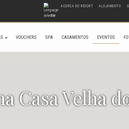
ACERCA DO RESORT
ALOJAMENTO
G
EN
AS
VOUCHERS
SPA
CASAMENTOS
EVENTOS
FO
na Casa Velha do