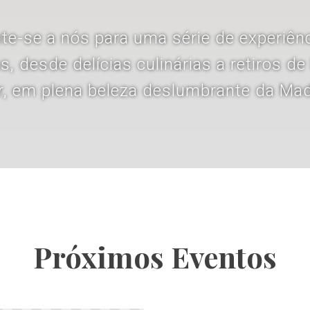
te-se a nós para uma série de experiên
s, desde delícias culinárias a retiros d
r, em plena beleza deslumbrante da Mad
Próximos Eventos