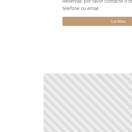
Reservas: por favor contacte o r
telefone ou email.
Ler Mais