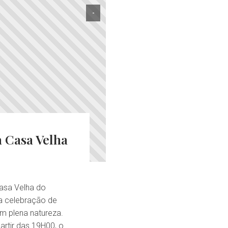
-
a Casa Velha
Casa Velha do
ma celebração de
em plena natureza.
artir das 19H00, o