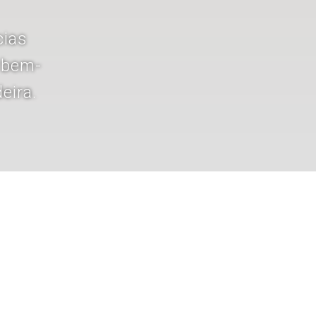
cias
e bem-
eira.