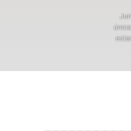
Jun
única
esta