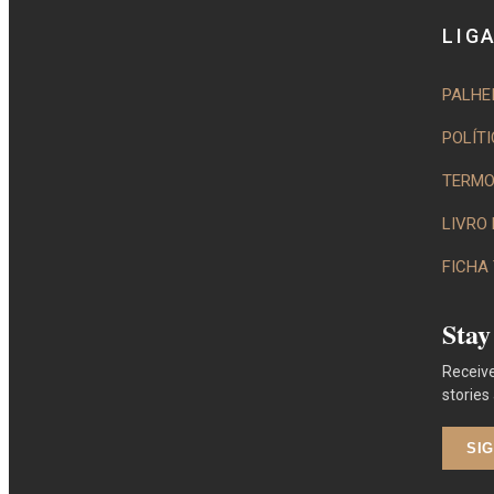
LIG
PALHE
POLÍT
TERMO
LIVRO
FICHA
Stay
Receive
stories
SI