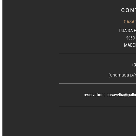
CON
CASA 
RUA DA 
9060
MADEI
+3
(chamada p/r
reservations.casavelha@palh