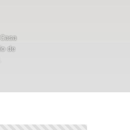
a Casa
do de
.