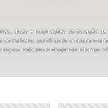
rias, dicas e inspirações do coração d
a do Palheiro, partilhando o nosso mun
viagens, sabores e elegância intemporal