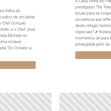
A Casa Velha do Pal
prestigiado The Te
asa Velha do
locais para se hosp
 o palco de um jantar
excelência que refle
 o Chef Gonçalo
deste refúgio histór
helin, e o Chef José
especiais? ✔ Rodead
rela Michelin no
momentos de pura t
numa notável
privilegiada junto a
lada “Do Oceano à