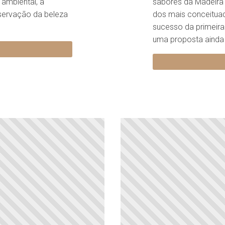
ambiental, a
sabores da Madeira 
eservação da beleza
dos mais conceituad
sucesso da primeira
uma proposta ainda 