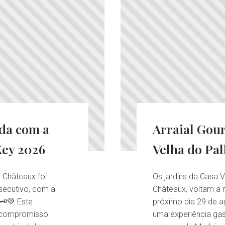
ida com a
Arraial Gou
Key 2026
Velha do Pal
& Châteaux foi
Os jardins da Casa V
nsecutivo, com a
Châteaux, voltam a 
️💚 Este
próximo dia 29 de ag
o compromisso
uma experiência gas