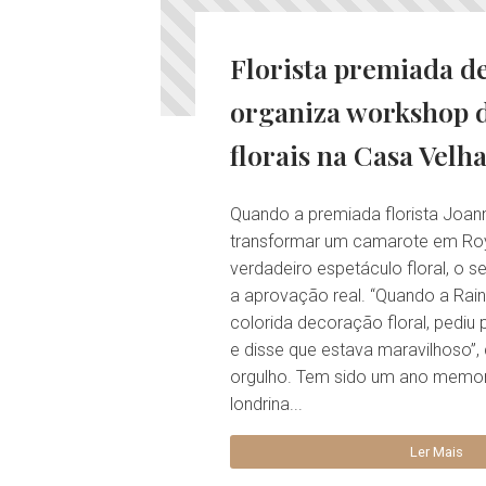
Florista premiada d
organiza workshop d
florais na Casa Velh
Quando a premiada florista Joan
transformar um camarote em Ro
verdadeiro espetáculo floral, o s
a aprovação real. “Quando a Rai
colorida decoração floral, pediu
e disse que estava maravilhoso”
orgulho. Tem sido um ano memorá
londrina...
Ler Mais