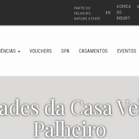
ACERCA
PARTE DO
DO
EN
PALHEIRO
RESORT
NATURE ESTATE
IÊNCIAS
VOUCHERS
SPA
CASAMENTOS
EVENTOS
ades da Casa Ve
Palheiro