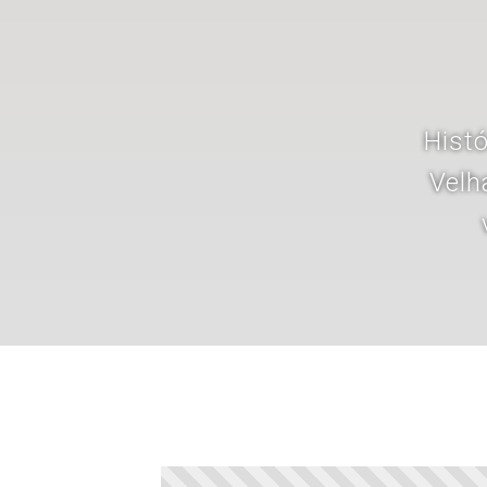
Histó
Velh