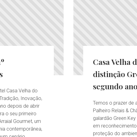
1º
Casa Velha d
s
distinção Gr
segundo ano
tel Casa Velha do
 Tradição, Inovação,
Temos o prazer de a
no depois de abrir
Palheiro Relais & Ch
bra o seu primeiro
galardão Green Key
Arraial Gourmet, um
em reconhecimento 
omia contemporânea,
proteção do ambiente
 num cenário