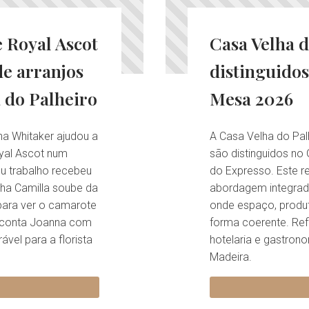
e Royal Ascot
Casa Velha d
e arranjos
distinguido
a do Palheiro
Mesa 2026
na Whitaker ajudou a
A Casa Velha do Palh
yal Ascot num
são distinguidos n
eu trabalho recebeu
do Expresso. Este 
nha Camilla soube da
abordagem integrad
 para ver o camarote
onde espaço, produt
, conta Joanna com
forma coerente. Ref
vel para a florista
hotelaria e gastrono
Madeira.