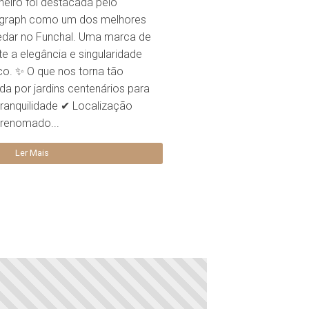
heiro foi destacada pelo
legraph como um dos melhores
edar no Funchal. Uma marca de
te a elegância e singularidade
ico. ✨ O que nos torna tão
a por jardins centenários para
ranquilidade ✔ Localização
o renomado...
Ler Mais