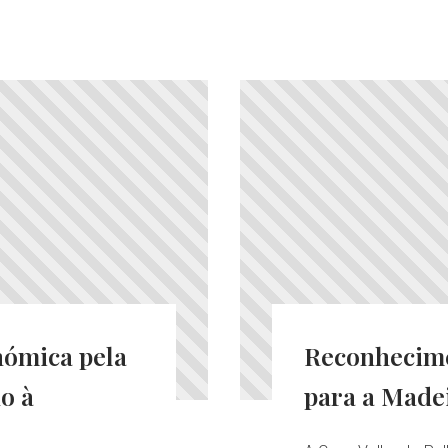
ómica pela
Reconhecime
o à
para a Made