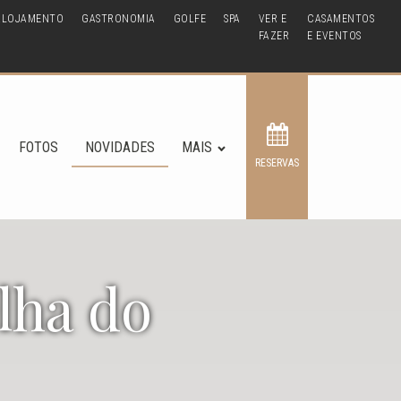
ALOJAMENTO
GASTRONOMIA
GOLFE
SPA
VER E
CASAMENTOS
FAZER
E EVENTOS
FOTOS
NOVIDADES
MAIS
RESERVAS
lha do