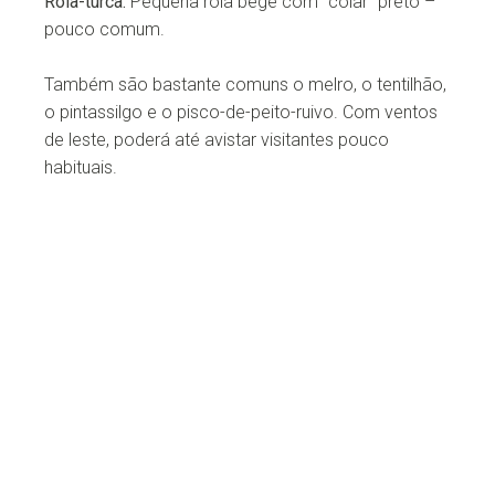
Rola-turca:
Pequena rola bege com “colar” preto –
pouco comum.
Também são bastante comuns o melro, o tentilhão,
o pintassilgo e o pisco-de-peito-ruivo. Com ventos
de leste, poderá até avistar visitantes pouco
habituais.