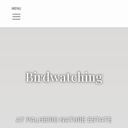
MENU
Birdwatching
AT PALHEIRO NATURE ESTATE